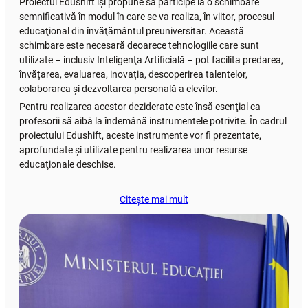
Proiectul Edushift îşi propune să participe la o schimbare
semnificativă în modul în care se va realiza, în viitor, procesul
educaţional din învăţământul preuniversitar. Această
schimbare este necesară deoarece tehnologiile care sunt
utilizate – inclusiv Inteligenţa Artificială – pot facilita predarea,
învățarea, evaluarea, inovația, descoperirea talentelor,
colaborarea și dezvoltarea personală a elevilor.
Pentru realizarea acestor deziderate este însă esenţial ca
profesorii să aibă la îndemână instrumentele potrivite. În cadrul
proiectului Edushift, aceste instrumente vor fi prezentate,
aprofundate şi utilizate pentru realizarea unor resurse
educaţionale deschise.
Citește mai mult