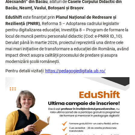
Alecsandri” din Bacău
, alături de
Casele Corpului Didactic din
Bacău, Neamț, Vaslui, Botoșani și Brașov
.
EduShift
este finanțat prin
Planul Național de Redresare și
Reziliență (PNRR)
, Reforma 5 – Adoptarea cadrului legislativ
pentru digitalizarea educației, Investiția 8 – Program de formare la
locul de muncă pentru personalul didactic (Cod: e-PNRR ID_10).
Derulat până în martie 2026, proiectul reprezintă una dintre cele
mai mari inițiative de transformare a educației din România, având
impact direct asupra calității procesului de predare și asupra
modernizării școlii românești.
Pentru detalii vizitați:
https://pedagogiedigitala.ub.ro/