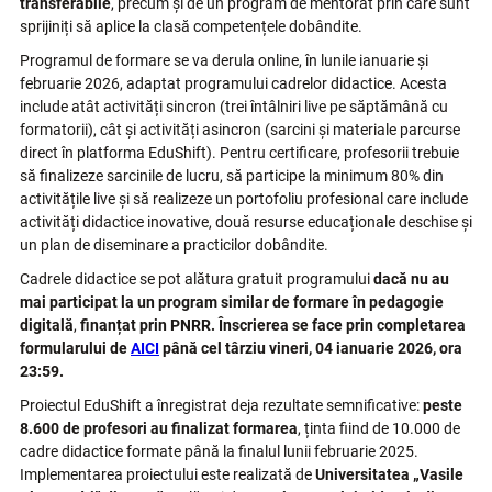
transferabile
, precum și de un program de mentorat prin care sunt
sprijiniți să aplice la clasă competențele dobândite.
Programul de formare se va derula online, în lunile ianuarie și
februarie 2026, adaptat programului cadrelor didactice. Acesta
include atât activități sincron (trei întâlniri live pe săptămână cu
formatorii), cât și activități asincron (sarcini și materiale parcurse
direct în platforma EduShift). Pentru certificare, profesorii trebuie
să finalizeze sarcinile de lucru, să participe la minimum 80% din
activitățile live și să realizeze un portofoliu profesional care include
activități didactice inovative, două resurse educaționale deschise și
un plan de diseminare a practicilor dobândite.
Cadrele didactice se pot alătura gratuit programului
dacă nu au
mai participat la un program
similar de formare în pedagogie
digitală
,
finanțat
prin
PNRR
. Înscrierea se face prin completarea
formularului de
AICI
până cel târziu vineri, 04 ianuarie 2026, ora
23:59.
Proiectul EduShift a înregistrat deja rezultate semnificative:
peste
8.600 de profesori au finalizat formarea
, ținta fiind de 10.000 de
cadre didactice formate până la finalul lunii februarie 2025.
Implementarea proiectului este realizată de
Universitatea „Vasile